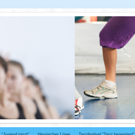
"Jugend tanzt"
Hessischer Löwe
Tanzfestival "Tanz begeistert"